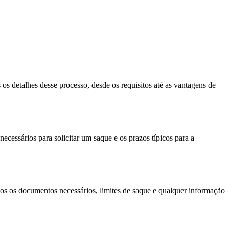
os detalhes desse processo, desde os requisitos até as vantagens de
cessários para solicitar um saque e os prazos típicos para a
emos os documentos necessários, limites de saque e qualquer informação