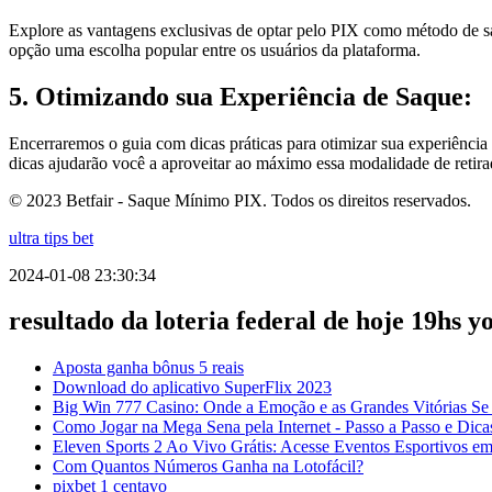
Explore as vantagens exclusivas de optar pelo PIX como método de sa
opção uma escolha popular entre os usuários da plataforma.
5. Otimizando sua Experiência de Saque:
Encerraremos o guia com dicas práticas para otimizar sua experiência 
dicas ajudarão você a aproveitar ao máximo essa modalidade de retira
© 2023 Betfair - Saque Mínimo PIX. Todos os direitos reservados.
ultra tips bet
2024-01-08 23:30:34
resultado da loteria federal de hoje 19hs y
Aposta ganha bônus 5 reais
Download do aplicativo SuperFlix 2023
Big Win 777 Casino: Onde a Emoção e as Grandes Vitórias S
Como Jogar na Mega Sena pela Internet - Passo a Passo e Dica
Eleven Sports 2 Ao Vivo Grátis: Acesse Eventos Esportivos 
Com Quantos Números Ganha na Lotofácil?
pixbet 1 centavo