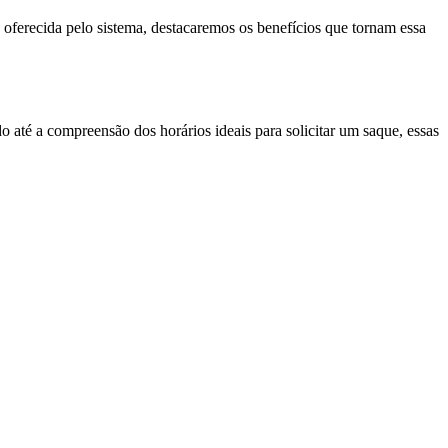
oferecida pelo sistema, destacaremos os benefícios que tornam essa
o até a compreensão dos horários ideais para solicitar um saque, essas