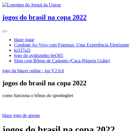
jogos do brasil na copa 2022
blaze jogar
Combate Ao Vivo com Futemax: Uma Experiência Eletrizante
ki337a2i
jogo do aviãozinho bet365
Slots com Bônus de Cadastro (Caça-Níqueis Grátis)
jogo da blazer online - ios V2.6.6
jogos do brasil na copa 2022
como funciona o bônus do sportingbet
blaze jogo de aposta
jogos do brasil na copa 2022