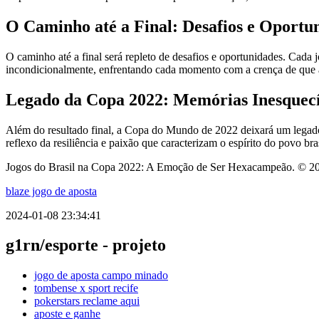
O Caminho até a Final: Desafios e Oportu
O caminho até a final será repleto de desafios e oportunidades. Cada 
incondicionalmente, enfrentando cada momento com a crença de que a 
Legado da Copa 2022: Memórias Inesquecí
Além do resultado final, a Copa do Mundo de 2022 deixará um legado 
reflexo da resiliência e paixão que caracterizam o espírito do povo bras
Jogos do Brasil na Copa 2022: A Emoção de Ser Hexacampeão. © 2023 
blaze jogo de aposta
2024-01-08 23:34:41
g1rn/esporte - projeto
jogo de aposta campo minado
tombense x sport recife
pokerstars reclame aqui
aposte e ganhe