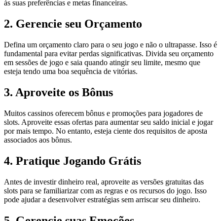
às suas preferências e metas financeiras.
2. Gerencie seu Orçamento
Defina um orçamento claro para o seu jogo e não o ultrapasse. Isso é
fundamental para evitar perdas significativas. Divida seu orçamento
em sessões de jogo e saia quando atingir seu limite, mesmo que
esteja tendo uma boa sequência de vitórias.
3. Aproveite os Bônus
Muitos cassinos oferecem bônus e promoções para jogadores de
slots. Aproveite essas ofertas para aumentar seu saldo inicial e jogar
por mais tempo. No entanto, esteja ciente dos requisitos de aposta
associados aos bônus.
4. Pratique Jogando Grátis
Antes de investir dinheiro real, aproveite as versões gratuitas das
slots para se familiarizar com as regras e os recursos do jogo. Isso
pode ajudar a desenvolver estratégias sem arriscar seu dinheiro.
5. Gerencie suas Emoções