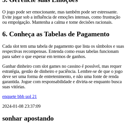
O jogo pode ser emocionante, mas também pode ser estressante.
Evite jogar sob a influência de emoções intensas, como frustração
ou empolgação. Mantenha a calma e tome decisões racionais.
6. Conheça as Tabelas de Pagamento
Cada slot tem uma tabela de pagamento que lista os símbolos e suas
respectivas recompensas. Entenda como essas tabelas funcionam
para saber o que esperar em termos de ganhos.
Ganhar dinheiro com slot games no cassino é possível, mas requer
estratégia, gestão de dinheiro e paciência. Lembre-se de que o jogo
deve ser uma forma de entretenimento, e não uma fonte de renda
garantida. Jogue com responsabilidade e divirta-se enquanto busca
suas vitórias.
enquete bbb uol 21
2024-01-08 23:37:09
sonhar apostando