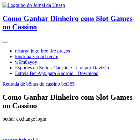
Como Ganhar Dinheiro com Slot Games
no Cassino
recarga jogo free fire preços
londrina x sport recife
w9m8zyoy
Esportes da Sorte - Canção e Letra por Davizão
Estrela Bet App para Android - Download
Retirada de bônus do cassino bet365
Como Ganhar Dinheiro com Slot Games
no Cassino
betfair exchange login