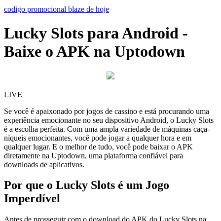
codigo promocional blaze de hoje
Lucky Slots para Android -
Baixe o APK na Uptodown
LIVE
Se você é apaixonado por jogos de cassino e está procurando uma
experiência emocionante no seu dispositivo Android, o Lucky Slots
é a escolha perfeita. Com uma ampla variedade de máquinas caça-
níqueis emocionantes, você pode jogar a qualquer hora e em
qualquer lugar. E o melhor de tudo, você pode baixar o APK
diretamente na Uptodown, uma plataforma confiável para
downloads de aplicativos.
Por que o Lucky Slots é um Jogo
Imperdível
Antes de prosseguir com o download do APK do Lucky Slots na