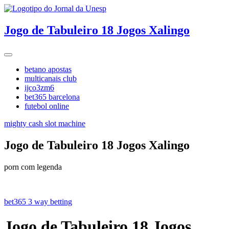
Jogo de Tabuleiro 18 Jogos Xalingo
betano apostas
multicanais club
ijco3zm6
bet365 barcelona
futebol online
mighty cash slot machine
Jogo de Tabuleiro 18 Jogos Xalingo
porn com legenda
bet365 3 way betting
Jogo de Tabuleiro 18 Jogos