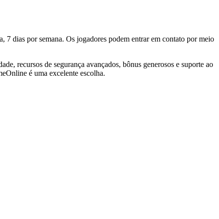
ia, 7 dias por semana. Os jogadores podem entrar em contato por meio
idade, recursos de segurança avançados, bônus generosos e suporte ao
imeOnline é uma excelente escolha.