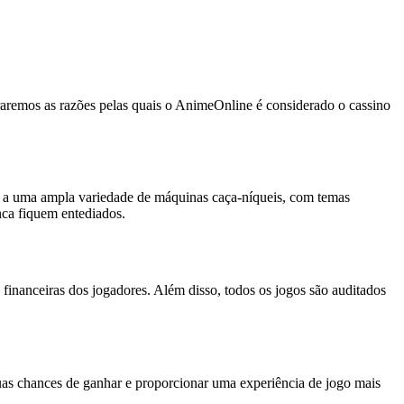
raremos as razões pelas quais o AnimeOnline é considerado o cassino
so a uma ampla variedade de máquinas caça-níqueis, com temas
nca fiquem entediados.
financeiras dos jogadores. Além disso, todos os jogos são auditados
s chances de ganhar e proporcionar uma experiência de jogo mais