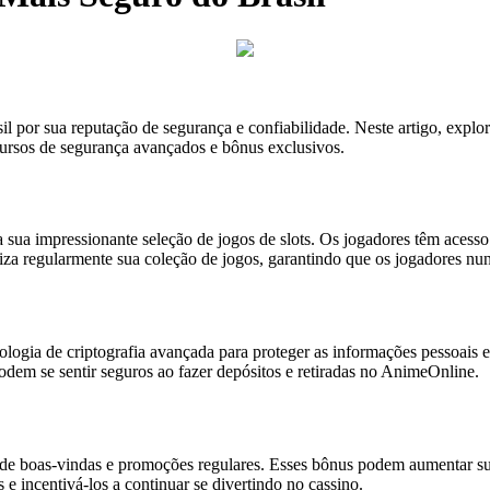
 por sua reputação de segurança e confiabilidade. Neste artigo, explo
cursos de segurança avançados e bônus exclusivos.
a sua impressionante seleção de jogos de slots. Os jogadores têm aces
aliza regularmente sua coleção de jogos, garantindo que os jogadores nu
logia de criptografia avançada para proteger as informações pessoais e 
odem se sentir seguros ao fazer depósitos e retiradas no AnimeOnline.
e boas-vindas e promoções regulares. Esses bônus podem aumentar sua
 incentivá-los a continuar se divertindo no cassino.