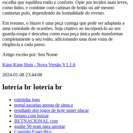
escolha que equilibra estilo e conforto. Opte por tecidos mais leves,
como linho, e combine com camisas de botão ou até mesmo
camisetas polo, dependendo da formalidade do evento.
Em resumo, o blazer é uma peça curinga que pode ser adaptada a
uma variedade de ocasiões. Seja criativo ao incorporá-lo ao seu
guarda-roupa e descubra como essa peça única pode transformar
completamente o seu estilo, adicionando uma dose extra de
elegância a cada passo.
Artigo escrito por: Seu Nome
King King Slots - Nova Versão V1.1.6
2024-01-08 23:44:08
loteria br loteria br
roletinha jogo
portal zacarias aposta de sinuca
resultado dos jogos de hoje super placar
betano.com baixar
BETNACIONAL com
ganhe 50 reais para apostar
Consulta Específica