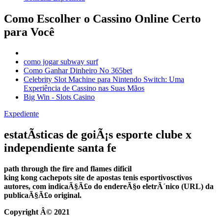
Como Escolher o Cassino Online Certo
para Você
como jogar subway surf
Como Ganhar Dinheiro No 365bet
Celebrity Slot Machine para Nintendo Switch: Uma
Experiência de Cassino nas Suas Mãos
Big Win - Slots Casino
Expediente
estatÃ­sticas de goiÃ¡s esporte clube x
independiente santa fe
path through the fire and flames dificil
king kong cachepots site de apostas
tenis esportivos
ctivos
autores, com indicaÃ§Ã£o do endereÃ§o eletrÃ´nico (URL) da
publicaÃ§Ã£o original.
Copyright Â© 2021