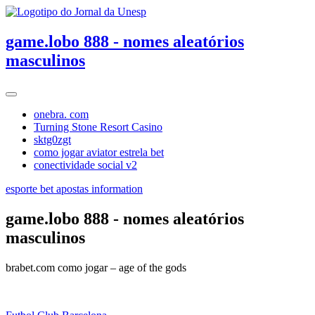
game.lobo 888 - nomes aleatórios
masculinos
onebra. com
Turning Stone Resort Casino
sktg0zgt
como jogar aviator estrela bet
conectividade social v2
esporte bet apostas information
game.lobo 888 - nomes aleatórios
masculinos
brabet.com como jogar – age of the gods