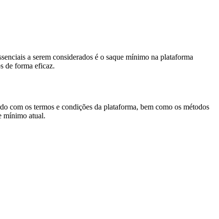
essenciais a serem considerados é o saque mínimo na plataforma
s de forma eficaz.
cordo com os termos e condições da plataforma, bem como os métodos
e mínimo atual.