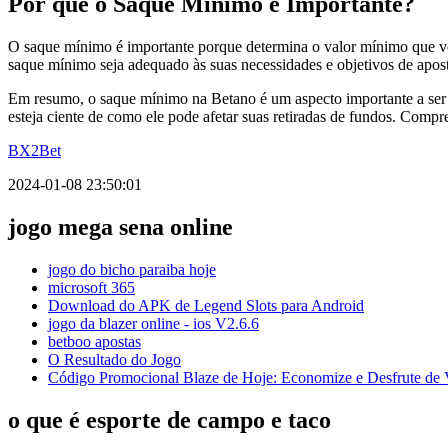
Por que o Saque Mínimo é Importante?
O saque mínimo é importante porque determina o valor mínimo que você
saque mínimo seja adequado às suas necessidades e objetivos de apost
Em resumo, o saque mínimo na Betano é um aspecto importante a ser co
esteja ciente de como ele pode afetar suas retiradas de fundos. Compr
BX2Bet
2024-01-08 23:50:01
jogo mega sena online
jogo do bicho paraiba hoje
microsoft 365
Download do APK de Legend Slots para Android
jogo da blazer online - ios V2.6.6
betboo apostas
O Resultado do Jogo
Código Promocional Blaze de Hoje: Economize e Desfrute de 
o que é esporte de campo e taco