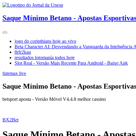
Saque Mínimo Betano - Apostas Esportiva
jogo do corinthians hoje ao vivo
Beta Character AI: Desvendando a Vanguarda da Inteligência Ar
8rfr2kau
resultados lotomanía todos hoje
Slot Real - Versão Mais Recente Para Android - Baixe Apk
futemax live
Saque Mínimo Betano - Apostas Esportiva
betsport aposta - Versão Móvel V4.4.8 melhor cassino
BX2Bet
Saque Mínimo Betano - Apostas