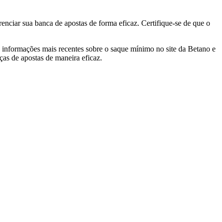
nciar sua banca de apostas de forma eficaz. Certifique-se de que o
s informações mais recentes sobre o saque mínimo no site da Betano e
ças de apostas de maneira eficaz.