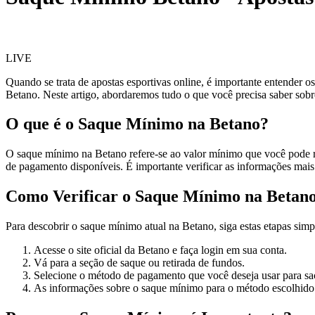
LIVE
Quando se trata de apostas esportivas online, é importante entender 
Betano. Neste artigo, abordaremos tudo o que você precisa saber sob
O que é o Saque Mínimo na Betano?
O saque mínimo na Betano refere-se ao valor mínimo que você pode re
de pagamento disponíveis. É importante verificar as informações mais 
Como Verificar o Saque Mínimo na Betan
Para descobrir o saque mínimo atual na Betano, siga estas etapas simp
Acesse o site oficial da Betano e faça login em sua conta.
Vá para a seção de saque ou retirada de fundos.
Selecione o método de pagamento que você deseja usar para sa
As informações sobre o saque mínimo para o método escolhido 