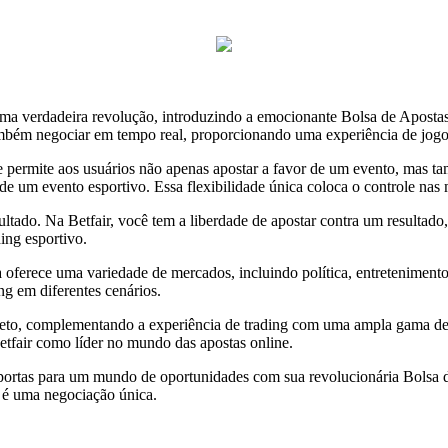
uma verdadeira revolução, introduzindo a emocionante Bolsa de Apostas
ambém negociar em tempo real, proporcionando uma experiência de jogo
e permite aos usuários não apenas apostar a favor de um evento, mas t
de um evento esportivo. Essa flexibilidade única coloca o controle nas
ltado. Na Betfair, você tem a liberdade de apostar contra um resultado
ing esportivo.
la oferece uma variedade de mercados, incluindo política, entreteniment
ng em diferentes cenários.
leto, complementando a experiência de trading com uma ampla gama de 
etfair como líder no mundo das apostas online.
s portas para um mundo de oportunidades com sua revolucionária Bolsa 
a é uma negociação única.