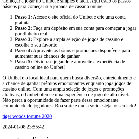
Começar a jogar no Unibet é simples e fácil. Aqui estão os passos
básicos para começar sua jornada de cassino online:
Passo 1:
Acesse o site oficial do Unibet e crie uma conta
gratuita.
Passo 2:
Faça um depósito em sua conta para começar a jogar
por dinheiro real.
Passo 3:
Explore a ampla seleção de jogos de cassino e
escolha o seu favorito.
Passo 4:
Aproveite os bônus e promoções disponíveis para
aumentar suas chances de ganhar.
Passo 5:
Divirta-se jogando e aproveite a experiência de
cassino online no Unibet!
O Unibet é o local ideal para quem busca diversão, entretenimento e
a chance de ganhar prêmios emocionantes enquanto joga jogos de
cassino online. Com uma ampla seleção de jogos e promoções
atrativas, o Unibet oferece uma experiência de jogo de alto nível.
Não perca a oportunidade de fazer parte dessa emocionante
comunidade de jogadores. Boa sorte e que a sorte esteja ao seu lado!
tiger woods fortune 2020
2024-01-08 23:55:42