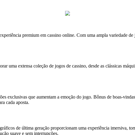
experiência premium em cassino online. Com uma ampla variedade de j
ar uma extensa coleção de jogos de cassino, desde as clássicas máquin
 exclusivas que aumentam a emoção do jogo. Bônus de boas-vindas gene
ra cada aposta.
gráficos de última geração proporcionam uma experiência imersiva, tor
ução suave e sem interrupções.