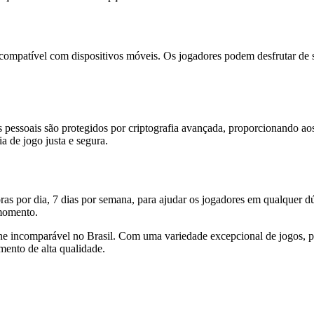
compatível com dispositivos móveis. Os jogadores podem desfrutar de s
pessoais são protegidos por criptografia avançada, proporcionando aos 
a de jogo justa e segura.
ras por dia, 7 dias por semana, para ajudar os jogadores em qualquer 
 momento.
ne incomparável no Brasil. Com uma variedade excepcional de jogos, 
mento de alta qualidade.