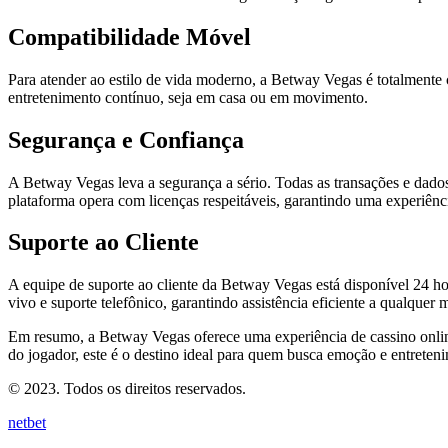
Compatibilidade Móvel
Para atender ao estilo de vida moderno, a Betway Vegas é totalmente 
entretenimento contínuo, seja em casa ou em movimento.
Segurança e Confiança
A Betway Vegas leva a segurança a sério. Todas as transações e dados 
plataforma opera com licenças respeitáveis, garantindo uma experiênci
Suporte ao Cliente
A equipe de suporte ao cliente da Betway Vegas está disponível 24 ho
vivo e suporte telefônico, garantindo assistência eficiente a qualquer
Em resumo, a Betway Vegas oferece uma experiência de cassino onli
do jogador, este é o destino ideal para quem busca emoção e entreteni
© 2023. Todos os direitos reservados.
netbet