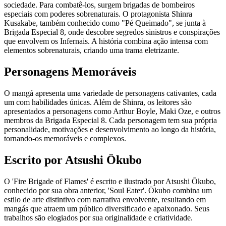
sociedade. Para combatê-los, surgem brigadas de bombeiros
especiais com poderes sobrenaturais. O protagonista Shinra
Kusakabe, também conhecido como "Pé Queimado", se junta à
Brigada Especial 8, onde descobre segredos sinistros e conspirações
que envolvem os Infernais. A história combina ação intensa com
elementos sobrenaturais, criando uma trama eletrizante.
Personagens Memoráveis
O mangá apresenta uma variedade de personagens cativantes, cada
um com habilidades únicas. Além de Shinra, os leitores são
apresentados a personagens como Arthur Boyle, Maki Oze, e outros
membros da Brigada Especial 8. Cada personagem tem sua própria
personalidade, motivações e desenvolvimento ao longo da história,
tornando-os memoráveis e complexos.
Escrito por Atsushi Ōkubo
O 'Fire Brigade of Flames' é escrito e ilustrado por Atsushi Ōkubo,
conhecido por sua obra anterior, 'Soul Eater'. Ōkubo combina um
estilo de arte distintivo com narrativa envolvente, resultando em
mangás que atraem um público diversificado e apaixonado. Seus
trabalhos são elogiados por sua originalidade e criatividade.