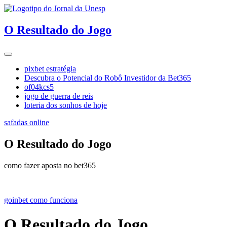
O Resultado do Jogo
pixbet estratégia
Descubra o Potencial do Robô Investidor da Bet365
of04kcs5
jogo de guerra de reis
loteria dos sonhos de hoje
safadas online
O Resultado do Jogo
como fazer aposta no bet365
goinbet como funciona
O Resultado do Jogo