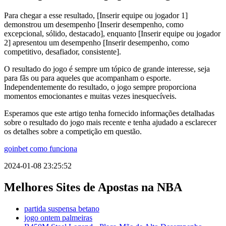
Para chegar a esse resultado, [Inserir equipe ou jogador 1]
demonstrou um desempenho [Inserir desempenho, como
excepcional, sólido, destacado], enquanto [Inserir equipe ou jogador
2] apresentou um desempenho [Inserir desempenho, como
competitivo, desafiador, consistente].
O resultado do jogo é sempre um tópico de grande interesse, seja
para fãs ou para aqueles que acompanham o esporte.
Independentemente do resultado, o jogo sempre proporciona
momentos emocionantes e muitas vezes inesquecíveis.
Esperamos que este artigo tenha fornecido informações detalhadas
sobre o resultado do jogo mais recente e tenha ajudado a esclarecer
os detalhes sobre a competição em questão.
goinbet como funciona
2024-01-08 23:25:52
Melhores Sites de Apostas na NBA
partida suspensa betano
jogo ontem palmeiras