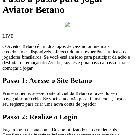
Aviator Betano
LIVE
O Aviator Betano é um dos jogos de cassino online mais
emocionantes disponíveis, oferecendo uma experiência única aos
jogadores brasileiros. Se você está ansioso para participar da ação e
desfrutar da emoção do Aviator, siga este guia passo a passo para
começar a jogar.
Passo 1: Acesse o Site Betano
Primeiramente, acesse o site oficial da Betano através do seu
navegador preferido. Se você ainda não possui uma conta, faça o
seu registro para criar uma nova conta de jogador.
Passo 2: Realize o Login
Faça o login na sua conta Betano utilizando suas credenciais.