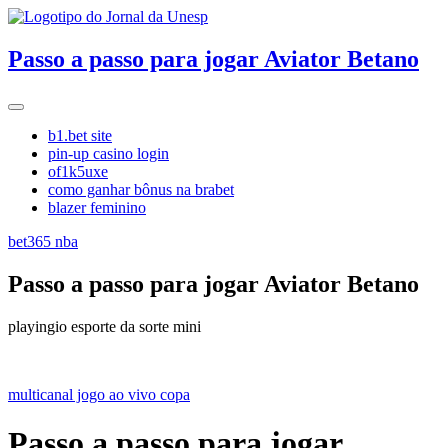
Passo a passo para jogar Aviator Betano
b1.bet site
pin-up casino login
of1k5uxe
como ganhar bônus na brabet
blazer feminino
bet365 nba
Passo a passo para jogar Aviator Betano
playingio esporte da sorte mini
multicanal jogo ao vivo copa
Passo a passo para jogar