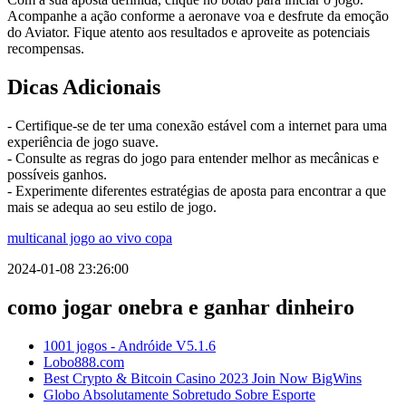
Acompanhe a ação conforme a aeronave voa e desfrute da emoção
do Aviator. Fique atento aos resultados e aproveite as potenciais
recompensas.
Dicas Adicionais
- Certifique-se de ter uma conexão estável com a internet para uma
experiência de jogo suave.
- Consulte as regras do jogo para entender melhor as mecânicas e
possíveis ganhos.
- Experimente diferentes estratégias de aposta para encontrar a que
mais se adequa ao seu estilo de jogo.
multicanal jogo ao vivo copa
2024-01-08 23:26:00
como jogar onebra e ganhar dinheiro
1001 jogos - Andróide V5.1.6
Lobo888.com
Best Crypto & Bitcoin Casino 2023 Join Now BigWins
Globo Absolutamente Sobretudo Sobre Esporte