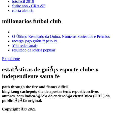
lotofacil 2818
Stake app - CRA-SP
roleta aletoria
millonarios futbol club
O Último Resultado da Quina: Números Sorteados e Prêmios
recarga jogo grátis ff pelo id
You rede canais
resultado da loteria popular
Expediente
estatÃ­sticas de goiÃ¡s esporte clube x
independiente santa fe
path through the fire and flames dificil
king kong cachepots site de apostas
tenis esportivos
ctivos
autores, com indicaÃ§Ã£o do endereÃ§o eletrÃ´nico (URL) da
publicaÃ§Ã£o original.
Copyright Â© 2021