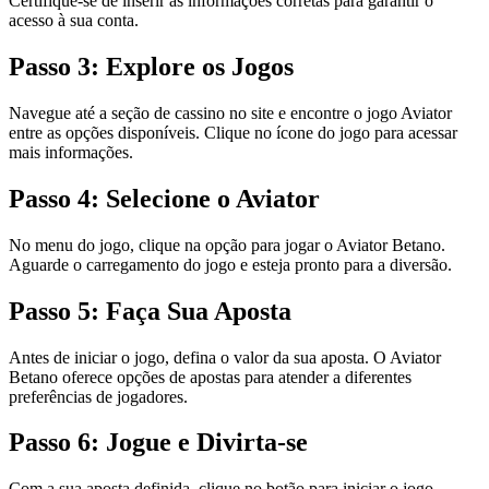
Certifique-se de inserir as informações corretas para garantir o
acesso à sua conta.
Passo 3: Explore os Jogos
Navegue até a seção de cassino no site e encontre o jogo Aviator
entre as opções disponíveis. Clique no ícone do jogo para acessar
mais informações.
Passo 4: Selecione o Aviator
No menu do jogo, clique na opção para jogar o Aviator Betano.
Aguarde o carregamento do jogo e esteja pronto para a diversão.
Passo 5: Faça Sua Aposta
Antes de iniciar o jogo, defina o valor da sua aposta. O Aviator
Betano oferece opções de apostas para atender a diferentes
preferências de jogadores.
Passo 6: Jogue e Divirta-se
Com a sua aposta definida, clique no botão para iniciar o jogo.