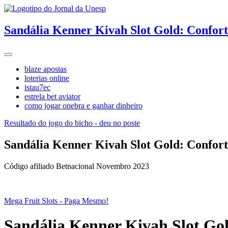
Sandália Kenner Kivah Slot Gold: Confor
blaze apostas
loterias online
istau7ec
estrela bet aviator
como jogar onebra e ganhar dinheiro
Resultado do jogo do bicho - deu no poste
Sandália Kenner Kivah Slot Gold: Confor
Código afiliado Betnacional Novembro 2023
Mega Fruit Slots - Paga Mesmo!
Sandália Kenner Kivah Slot Go